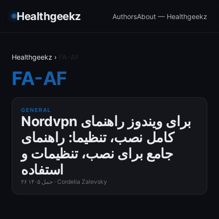
Healthgeekz
Authors
About — Healthgeekz
Healthgeekz
›
FA-AF
FA-AF
GENERAL
Nordvpn برای ویندوز راهنمای
کامل نصب، تنظیما: راهنمای
جامع برای نصب، تنظیمات و
استفاده
Cordelia Zalevsky
·
۲۶ حمل ۱۴۰۵