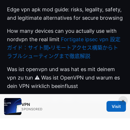
Edge vpn apk mod guide: risks, legality, safety,
and legitimate alternatives for secure browsing
How many devices can you actually use with
nordvpn the real limit
Fortigate ipsec vpn 設定
ガイド：サイト間・リモートアクセス構築からト
ラブルシューティングまで徹底解説
Was ist openvpn und was hat es mit deinem
vpn zu tun ⚠️ Was ist OpenVPN und warum es
dein VPN wirklich beeinflusst
Apple watch esim 最平攻略：如何找到最划算的
×
VPN
Visit
蜂窝网络套餐
SPONSORED