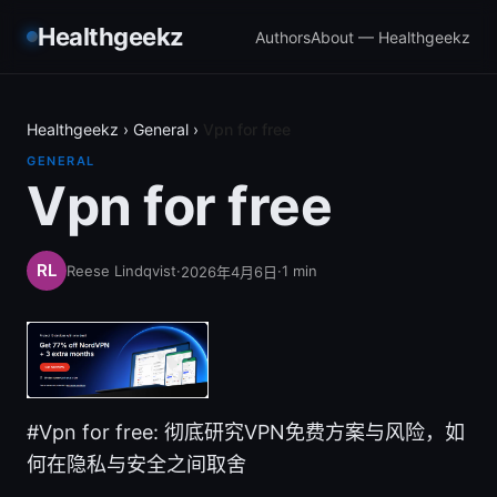
Healthgeekz
Authors
About — Healthgeekz
Healthgeekz
›
General
›
Vpn for free
GENERAL
Vpn for free
Reese Lindqvist
·
·
1
min
2026年4月6日
#Vpn for free: 彻底研究VPN免费方案与风险，如
何在隐私与安全之间取舍