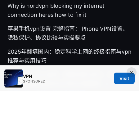
Why is nordvpn blocking my internet
connection heres how to fix it
苹果手机vpn设置 完整指南：iPhone VPN设置、
隐私保护、协议比较与实操要点
2025年翻墙国内：稳定科学上网的终极指南与vpn
推荐与实用技巧
×
Protonvpn怎么使用：完整步骤与技巧，安装/连
VPN
Visit
SPONSORED
接/隐私设置/速度优化与常见问题解答
Vpn for pc:
如何选择、安装与测评全面指南
Fanqiang 以及 VPN 在中国的应用全解：实战、
风险与选择