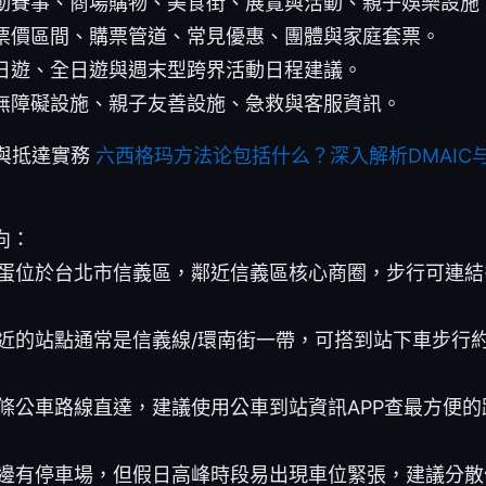
動賽事、商場購物、美食街、展覽與活動、親子娛樂設施
票價區間、購票管道、常見優惠、團體與家庭套票。
日遊、全日遊與週末型跨界活動日程建議。
無障礙設施、親子友善設施、急救與客服資訊。
通與抵達實務
六西格玛方法论包括什么？深入解析DMAIC与DM
向：
蛋位於台北市信義區，鄰近信義區核心商圈，步行可連結
近的站點通常是信義線/環南街一帶，可搭到站下車步行約5
條公車路線直達，建議使用公車到站資訊APP查最方便的
邊有停車場，但假日高峰時段易出現車位緊張，建議分散