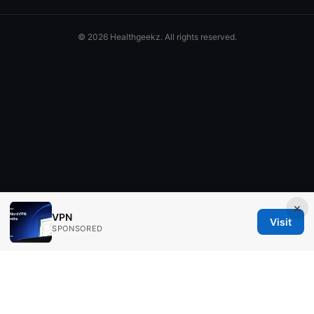
© 2026 Healthgeekz. All rights reserved.
×
VPN
Visit
SPONSORED
Healthgeekz Media Inc.
98 San Jacinto Boulevard
Austin, TX, 78701