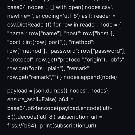
base64 nodes = [] with open('nodes.csv',
newline='', encoding='utf-8') as f: reader =
csv.DictReader(f) for row in reader: node = {
"name": row["name"], "host": row["host"],
"port": int(row["port"]), "method":
row["method"], "password": row["password"],
"protocol": row.get("protocol","origin"), "obfs":
row.get("obfs","plain"), "remark":
row.get("remark","") } nodes.append(node)
payload = json.dumps({"nodes": nodes},
ensure_ascii=False) b64 =
base64.b64encode(payload.encode('utf-
8')).decode('utf-8') subscription_url =
f"ss://{b64}" print(subscription_url)