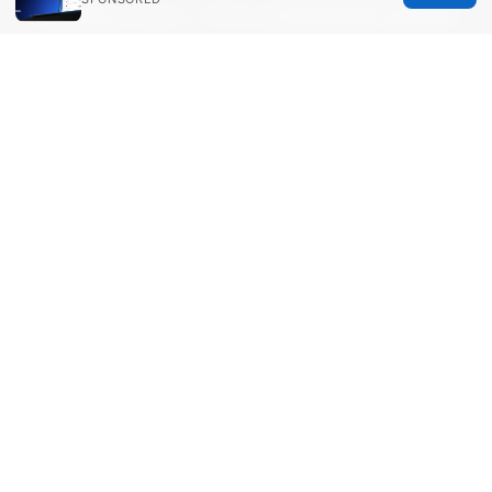
不登录看youtube：VPNs 让你畅通观影与隐私保
护的实用指南
Cisco vpn 設定方法：初心者でもわかる！
anyconnect・ipsec vpnまで完全ガイド
© 2026 Healthgeekz. All rights reserved.
Healthgeekz Media Inc.
98 San Jacinto Boulevard
Austin, TX, 78701
US
press@healthgeekz.net
+1-310-555-0114
About
Privacy Policy
Terms of Use