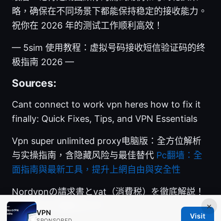
略，确保在不同场景下都能保持稳定的接收能力。
祝你在 2026 年的测试工作顺利高效！
— 5sim 使用教程：虚拟号码接收短信验证码的终
极指南 2026 —
Sources:
Cant connect to work vpn heres how to fix it
finally: Quick Fixes, Tips, and VPN Essentials
Vpn super unlimited proxy电脑版：全方位解析
与实操指南，含隐藏风险与最佳替代
Pc翻墙：全
面指南與最新工具，提升上網自由與安全性
Nordvpnの請求書とvat（消費税）を徹底解説！
インボイス 最新ガイド
×
VPN
Visit
SPONSORED