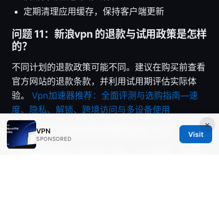
定期清理应用缓存，保持客户端更新
问题 11：新浪vpn 的退款与试用政策是怎样
的？
不同计划的退款政策可能不同。建议在购买前查看
官方网站的退款条款，并利用试用期评估实际体
验。
Vpn加速器推荐：全面评测与选购指南—速
度、隐私、解锁、跨境访问与多设备使用
×
问题 12：企业级使用需要注意什么？
VPN
Visit
SPONSORED
企业级使用要关注管理员控制、统一策略、设备合
规、日志审阅、分级权限和多设备授权等。确保符
合法律法规及企业合规要求。
问题 13：订阅后如何优化成本？