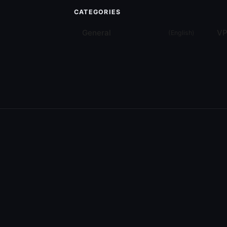
CATEGORIES
General
VP
(
English
)