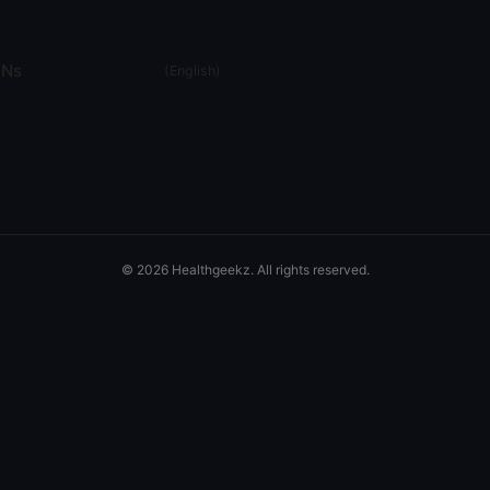
Ns
(
English
)
© 2026 Healthgeekz. All rights reserved.