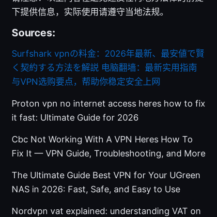
下提供信息，实际使用请遵守当地法规。
Sources:
Surfshark vpnの料金：2026年最新、最安値で賢
く契約する方法を解説
电脑翻墙：最新实用指南
与VPN选购要点，帮助你稳定安全上网
Proton vpn no internet access heres how to fix
it fast: Ultimate Guide for 2026
Cbc Not Working With A VPN Heres How To
Fix It — VPN Guide, Troubleshooting, and More
The Ultimate Guide Best VPN for Your UGreen
NAS in 2026: Fast, Safe, and Easy to Use
Nordvpn vat explained: understanding VAT on