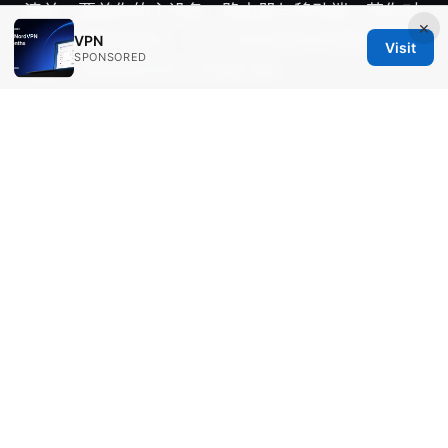
清单，覆盖你的主设备、路由器与移动端。若你对
×
价格和套餐有疑问，也可以告诉我你的预算与设备
VPN
Visit
SPONSORED
数量，我会给出对比与优选方案。
Vpn速度测试：在家快速评估 VPN 的真实速度与
稳定性的完整指南
© 2026 Healthgeekz. All rights reserved.
Healthgeekz Media Inc.
98 San Jacinto Boulevard
Austin, TX, 78701
US
press@healthgeekz.net
+1-310-555-0114