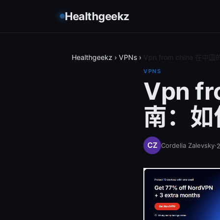
Healthgeekz
Healthgeekz
›
VPNs
›
Vpn from china
VPNS
Vpn 
南：如
Cordelia Zalevsky
·