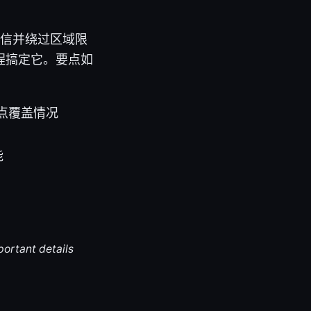
密通信并绕过区域限
程搞定它。要点如
点覆盖情况
能
portant details