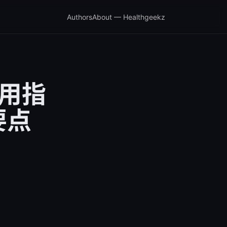
Authors
About — Healthgeekz
使用指
要点